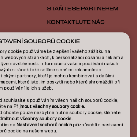
STAŇTE SE PARTNEREM
KONTAKTUJTE NÁS
STAVENÍ SOUBORŮ COOKIE
E
ory cookie používáme ke zlepšení vašeho zážitku na
ch webových stránkách, k personalizaci obsahu a reklam a
NÍ
alýze návštěvnosti. Informace o vašem používání našich
vých stránek také sdílíme s našimi reklamními a
tickými partnery, kteří je mohou kombinovat s dalšími
macemi, které jste jim poskytli nebo které shromáždili při
 používání jejich služeb.
d souhlasíte s používáním všech našich souborů cookie,
něte na
Přijmout všechny soubory cookie
.
d chcete pouze nezbytně nutné soubory cookie, klikněte
dmítnout všechny soubory cookie
.
nutím na
Nastavení souborů cookie
přizpůsobíte nastavení
orů cookie na našem webu.