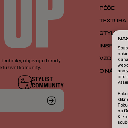
PÉČE
TEXTURA
STYLING
NA
INSPIRAC
Soub
naši
VZDĚLÁVÁ
k an
e techniky, objevujte trendy
webo
kluzivní komunity.
O NÁS
analy
infor
STYLIST
vašem
COMMUNITY
Poku
klik
Poku
na
O
Klik
soub