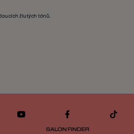
ádoucích žlutých tónů.
SALON FINDER