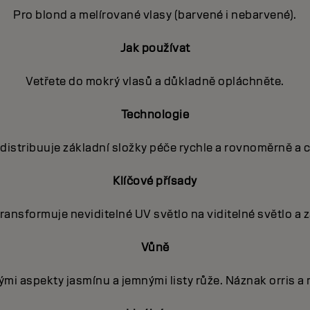
Pro blond a melírované vlasy (barvené i nebarvené).
Jak používat
Vetřete do mokrý vlasů a důkladně opláchněte.
Technologie
istribuuje základní složky péče rychle a rovnoměrně a c
Klíčové přísady
ansformuje neviditelné UV světlo na viditelné světlo a za
Vůně
ými aspekty jasmínu a jemnými listy růže. Náznak orris a 