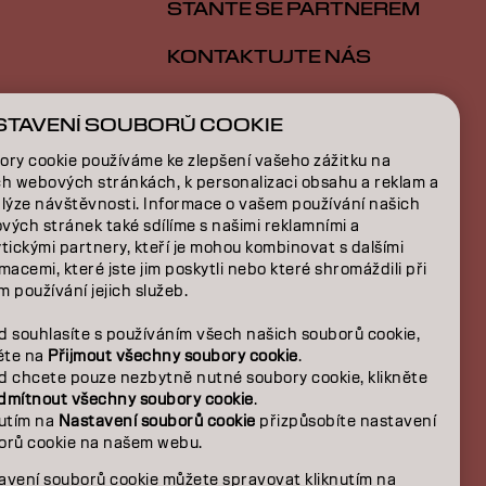
STAŇTE SE PARTNEREM
KONTAKTUJTE NÁS
STAVENÍ SOUBORŮ COOKIE
E
ory cookie používáme ke zlepšení vašeho zážitku na
ch webových stránkách, k personalizaci obsahu a reklam a
NÍ
alýze návštěvnosti. Informace o vašem používání našich
vých stránek také sdílíme s našimi reklamními a
tickými partnery, kteří je mohou kombinovat s dalšími
macemi, které jste jim poskytli nebo které shromáždili při
 používání jejich služeb.
d souhlasíte s používáním všech našich souborů cookie,
něte na
Přijmout všechny soubory cookie
.
d chcete pouze nezbytně nutné soubory cookie, klikněte
dmítnout všechny soubory cookie
.
nutím na
Nastavení souborů cookie
přizpůsobíte nastavení
orů cookie na našem webu.
CZ | CZECH
lnosti
avení souborů cookie můžete spravovat kliknutím na