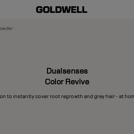
Powder
Dualsenses
Color Revive
n to instantly cover root regrowth and grey hair - at ho