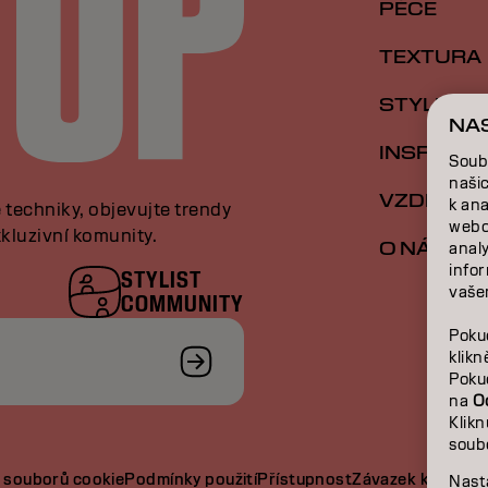
PÉČE
TEXTURA
STYLING
NA
INSPIRAC
Soub
naši
VZDĚLÁVÁ
k an
e techniky, objevujte trendy
webo
kluzivní komunity.
O NÁS
analy
infor
STYLIST
vašem
COMMUNITY
Poku
klik
Poku
na
O
Klik
soub
 souborů cookie
Podmínky použití
Přístupnost
Závazek k udržite
Nast