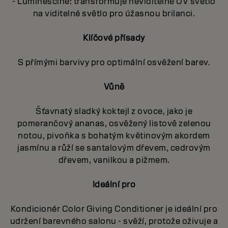
- Luminescine: transformuje neviditelné UV světlo
na viditelné světlo pro úžasnou brilanci.
Klíčové přísady
S přímými barvivy pro optimální osvěžení barev.
Vůně
Šťavnatý sladký koktejl z ovoce, jako je
pomerančový ananas, osvěžený listově zelenou
notou, pivoňka s bohatým květinovým akordem
jasmínu a růží se santalovým dřevem, cedrovým
dřevem, vanilkou a pižmem.
Ideální pro
Kondicionér Color Giving Conditioner je ideální pro
udržení barevného salonu - svěží, protože oživuje a