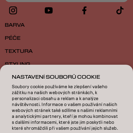
BARVA
PÉČE
TEXTURA
STYLING
NASTAVENÍ SOUBORŮ COOKIE
INSPIRACE
Soubory cookie používáme ke zlepšení vašeho
VZDĚLÁVÁNÍ
zážitku na našich webových stránkách, k
personalizaci obsahu a reklam a k analýze
O NÁS
návštěvnosti. Informace o vašem používání našich
webových stránek také sdílíme s našimi reklamními
SALON FINDER
a analytickými partnery, kteří je mohou kombinovat
s dalšími informacemi, které jste jim poskytli nebo
které shromáždili při vašem používání jejich služeb.
STAŇTE SE PARTNEREM