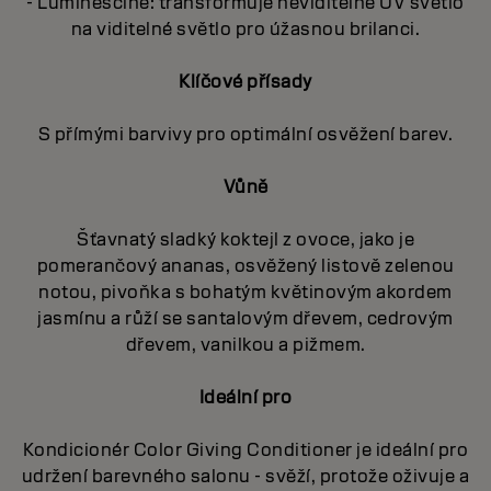
- Luminescine: transformuje neviditelné UV světlo
na viditelné světlo pro úžasnou brilanci.
Klíčové přísady
S přímými barvivy pro optimální osvěžení barev.
Vůně
Šťavnatý sladký koktejl z ovoce, jako je
pomerančový ananas, osvěžený listově zelenou
notou, pivoňka s bohatým květinovým akordem
jasmínu a růží se santalovým dřevem, cedrovým
dřevem, vanilkou a pižmem.
Ideální pro
Kondicionér Color Giving Conditioner je ideální pro
udržení barevného salonu - svěží, protože oživuje a