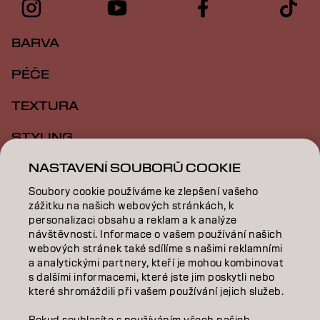
BARVA
PÉČE
TEXTURA
STYLING
NASTAVENÍ SOUBORŮ COOKIE
INSPIRACE
Soubory cookie používáme ke zlepšení vašeho
VZDĚLÁVÁNÍ
zážitku na našich webových stránkách, k
personalizaci obsahu a reklam a k analýze
O NÁS
návštěvnosti. Informace o vašem používání našich
webových stránek také sdílíme s našimi reklamními
SALON FINDER
a analytickými partnery, kteří je mohou kombinovat
s dalšími informacemi, které jste jim poskytli nebo
které shromáždili při vašem používání jejich služeb.
STAŇTE SE PARTNEREM