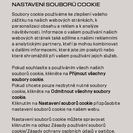
NASTAVENÍ SOUBORŮ COOKIE
INSPIRACE
Soubory cookie používáme ke zlepšení vašeho
VZDĚLÁVÁNÍ
zážitku na našich webových stránkách, k
personalizaci obsahu a reklam a k analýze
O NÁS
návštěvnosti. Informace o vašem používání našich
webových stránek také sdílíme s našimi reklamními
SALON FINDER
a analytickými partnery, kteří je mohou kombinovat
s dalšími informacemi, které jste jim poskytli nebo
které shromáždili při vašem používání jejich služeb.
STAŇTE SE PARTNEREM
Pokud souhlasíte s používáním všech našich
KONTAKTUJTE NÁS
souborů cookie, klikněte na
Přijmout všechny
soubory cookie
.
Pokud chcete pouze nezbytně nutné soubory
cookie, klikněte na
Odmítnout všechny soubory
Kontakt
Zásady ochrany osobních údajů
cookie
.
Zásady používání souborů cookie
Podmínky použití
Kliknutím na
Nastavení souborů cookie
přizpůsobíte
Přístupnost
Závazek k udržitelnosti
nastavení souborů cookie na našem webu.
Nastavení souborů cookie můžete spravovat
kliknutím na odkaz Zásady používání souborů
CZ | CZECH
cookie/Zásady ochrany osobních údajů v patičce.