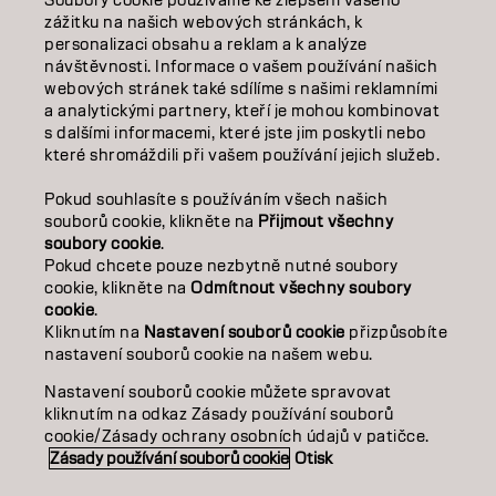
Soubory cookie používáme ke zlepšení vašeho
VZDĚLÁVÁNÍ
zážitku na našich webových stránkách, k
personalizaci obsahu a reklam a k analýze
O NÁS
návštěvnosti. Informace o vašem používání našich
webových stránek také sdílíme s našimi reklamními
SALON FINDER
a analytickými partnery, kteří je mohou kombinovat
s dalšími informacemi, které jste jim poskytli nebo
které shromáždili při vašem používání jejich služeb.
STAŇTE SE PARTNEREM
Pokud souhlasíte s používáním všech našich
KONTAKTUJTE NÁS
souborů cookie, klikněte na
Přijmout všechny
soubory cookie
.
Pokud chcete pouze nezbytně nutné soubory
cookie, klikněte na
Odmítnout všechny soubory
Kontakt
Zásady ochrany osobních údajů
cookie
.
Zásady používání souborů cookie
Podmínky použití
Kliknutím na
Nastavení souborů cookie
přizpůsobíte
Přístupnost
Závazek k udržitelnosti
nastavení souborů cookie na našem webu.
Nastavení souborů cookie můžete spravovat
kliknutím na odkaz Zásady používání souborů
CZ | CZECH
cookie/Zásady ochrany osobních údajů v patičce.
Zásady používání souborů cookie
Otisk