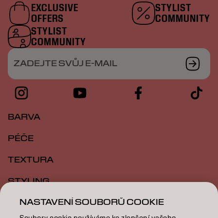
EXCLUSIVE
STYLIST
OFFERS
COMMUNITY
STYLIST
COMMUNITY
ZADEJTE SVŮJ E-MAIL
BARVA
PÉČE
TEXTURA
STYLING
NASTAVENÍ SOUBORŮ COOKIE
INSPIRACE