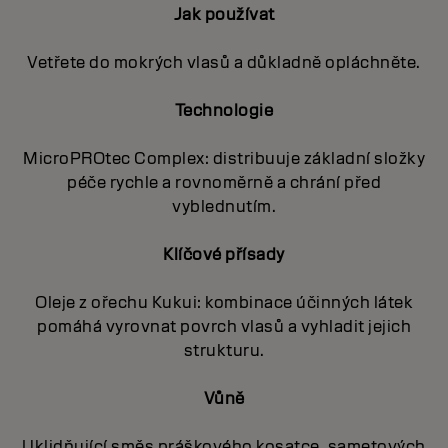
Jak používat
Vetřete do mokrých vlasů a důkladně opláchněte.
Technologie
MicroPROtec Complex: distribuuje základní složky
péče rychle a rovnoměrně a chrání před
vyblednutím.
Klíčové přísady
Oleje z ořechu Kukui: kombinace účinných látek
pomáhá vyrovnat povrch vlasů a vyhladit jejich
strukturu.
Vůně
Uklidňující směs práškového kosatce, sametových