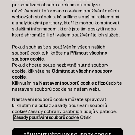
personalizaci obsahu a reklam a k analýze
O NÁS
návštěvnosti. Informace o vašem používání našich
webových stránek také sdílíme s našimi reklamními
SALON FINDER
a analytickými partnery, kteří je mohou kombinovat
s dalšími informacemi, které jste jim poskytli nebo
které shromáždili při vašem používání jejich služeb.
STAŇTE SE PARTNEREM
Pokud souhlasíte s používáním všech našich
KONTAKTUJTE NÁS
souborů cookie, klikněte na
Přijmout všechny
soubory cookie
.
Pokud chcete pouze nezbytně nutné soubory
cookie, klikněte na
Odmítnout všechny soubory
Kontakt
Zásady ochrany osobních údajů
cookie
.
Zásady používání souborů cookie
Podmínky použití
Kliknutím na
Nastavení souborů cookie
přizpůsobíte
Přístupnost
Závazek k udržitelnosti
nastavení souborů cookie na našem webu.
Nastavení souborů cookie můžete spravovat
kliknutím na odkaz Zásady používání souborů
CZ | CZECH
cookie/Zásady ochrany osobních údajů v patičce.
Zásady používání souborů cookie
Otisk
Goldwell je součástí