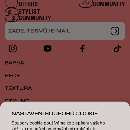
OFFERS
COMMUNITY
STYLIST
COMMUNITY
ZADEJTE SVŮJ E-MAIL
BARVA
PÉČE
TEXTURA
STYLING
NASTAVENÍ SOUBORŮ COOKIE
INSPIRACE
Soubory cookie používáme ke zlepšení vašeho
VZDĚLÁVÁNÍ
zážitku na našich webových stránkách, k