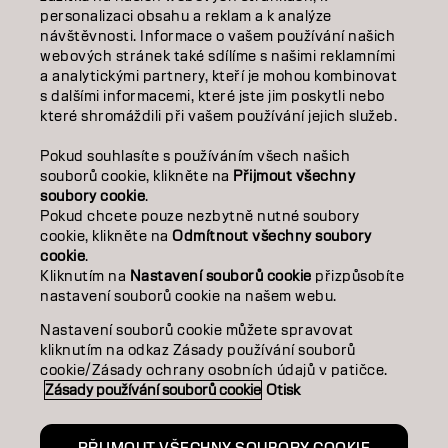
personalizaci obsahu a reklam a k analýze
O NÁS
návštěvnosti. Informace o vašem používání našich
webových stránek také sdílíme s našimi reklamními
SALON FINDER
a analytickými partnery, kteří je mohou kombinovat
s dalšími informacemi, které jste jim poskytli nebo
které shromáždili při vašem používání jejich služeb.
STAŇTE SE PARTNEREM
Pokud souhlasíte s používáním všech našich
KONTAKTUJTE NÁS
souborů cookie, klikněte na
Přijmout všechny
soubory cookie
.
Pokud chcete pouze nezbytně nutné soubory
cookie, klikněte na
Odmítnout všechny soubory
Kontakt
Zásady ochrany osobních údajů
cookie
.
Zásady používání souborů cookie
Podmínky použití
Kliknutím na
Nastavení souborů cookie
přizpůsobíte
Přístupnost
Závazek k udržitelnosti
nastavení souborů cookie na našem webu.
Nastavení souborů cookie můžete spravovat
kliknutím na odkaz Zásady používání souborů
CZ | CZECH
cookie/Zásady ochrany osobních údajů v patičce.
Zásady používání souborů cookie
Otisk
Goldwell je součástí