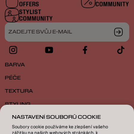
OFFERS
COMMUNITY
STYLIST
COMMUNITY
ZADEJTE SVŮJ E-MAIL
BARVA
PÉČE
TEXTURA
STYLING
NASTAVENÍ SOUBORŮ COOKIE
INSPIRACE
Soubory cookie používáme ke zlepšení vašeho
VZDĚLÁVÁNÍ
zážitku na našich webových stránkách, k