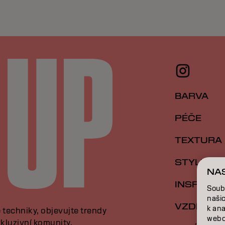
BARVA
PÉČE
TEXTURA
STYLING
NA
INSPIRAC
Soub
naši
VZDĚLÁVÁ
k an
e techniky, objevujte trendy
webo
kluzivní komunity.