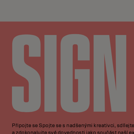
Připojte se Spojte se s nadšenými kreativci, sdílejt
a zdokonalujte své dovednosti jako součást naší ex