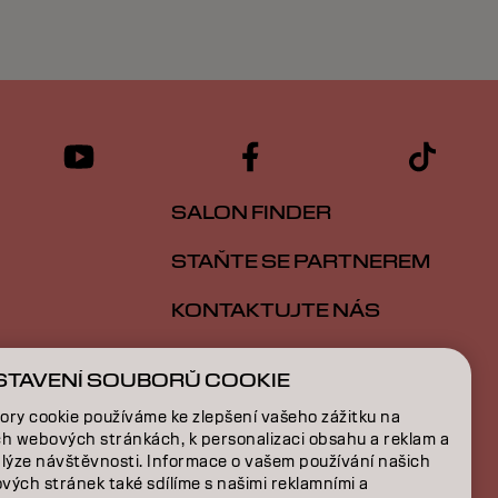
SALON FINDER
STAŇTE SE PARTNEREM
KONTAKTUJTE NÁS
STAVENÍ SOUBORŮ COOKIE
E
ory cookie používáme ke zlepšení vašeho zážitku na
ch webových stránkách, k personalizaci obsahu a reklam a
NÍ
alýze návštěvnosti. Informace o vašem používání našich
vých stránek také sdílíme s našimi reklamními a