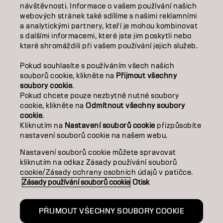
O NÁS
návštěvnosti. Informace o vašem používání našich
webových stránek také sdílíme s našimi reklamními
SALON FINDER
a analytickými partnery, kteří je mohou kombinovat
s dalšími informacemi, které jste jim poskytli nebo
které shromáždili při vašem používání jejich služeb.
STAŇTE SE PARTNEREM
Pokud souhlasíte s používáním všech našich
KONTAKTUJTE NÁS
souborů cookie, klikněte na
Přijmout všechny
soubory cookie
.
Pokud chcete pouze nezbytně nutné soubory
cookie, klikněte na
Odmítnout všechny soubory
Kontakt
Zásady ochrany osobních údajů
cookie
.
Zásady používání souborů cookie
Podmínky použití
Kliknutím na
Nastavení souborů cookie
přizpůsobíte
Přístupnost
Závazek k udržitelnosti
nastavení souborů cookie na našem webu.
Nastavení souborů cookie můžete spravovat
kliknutím na odkaz Zásady používání souborů
CZ | CZECH
cookie/Zásady ochrany osobních údajů v patičce.
Zásady používání souborů cookie
Otisk
Goldwell je součástí
PŘIJMOUT VŠECHNY SOUBORY COOKIE