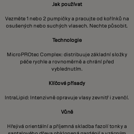
Jak používat
Vezměte 1 nebo 2 pumpičky a pracujte od kořínků na
osušených nebo suchých vlasech. Nechte působit.
Technologie
MicroPROtec Complex: distribuuje základní složky
péče rychle a rovnoměrně a chrání před
vyblednutím.
Klíčové přísady
IntraLipid: Intenzivně opravuje vlasy zevnitř i zvenčí.
Vůně
Hřejivá orientální a příjemná skladba fazolí tonky a
santalového dřeva obklopená gardénií a vzácným