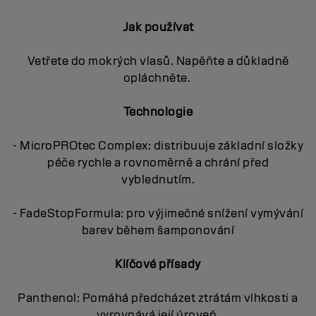
Jak používat
Vetřete do mokrých vlasů. Napěňte a důkladně
opláchněte.
Technologie
- MicroPROtec Complex: distribuuje základní složky
péče rychle a rovnoměrně a chrání před
vyblednutím.
- FadeStopFormula: pro výjimečné snížení vymývání
barev během šamponování
Klíčové přísady
Panthenol: Pomáhá předcházet ztrátám vlhkosti a
vyrovnává její úroveň.