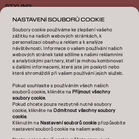
STYLING
NASTAVENÍ SOUBORŮ COOKIE
INSPIRACE
Soubory cookie používáme ke zlepšení vašeho
VZDĚLÁVÁNÍ
zážitku na našich webových stránkách, k
personalizaci obsahu a reklam a k analýze
O NÁS
návštěvnosti. Informace o vašem používání našich
webových stránek také sdílíme s našimi reklamními
SALON FINDER
a analytickými partnery, kteří je mohou kombinovat
s dalšími informacemi, které jste jim poskytli nebo
které shromáždili při vašem používání jejich služeb.
STAŇTE SE PARTNEREM
Pokud souhlasíte s používáním všech našich
KONTAKTUJTE NÁS
souborů cookie, klikněte na
Přijmout všechny
soubory cookie
.
Pokud chcete pouze nezbytně nutné soubory
cookie, klikněte na
Odmítnout všechny soubory
Kontakt
Zásady ochrany osobních údajů
cookie
.
Zásady používání souborů cookie
Podmínky použití
Kliknutím na
Nastavení souborů cookie
přizpůsobíte
Přístupnost
Závazek k udržitelnosti
nastavení souborů cookie na našem webu.