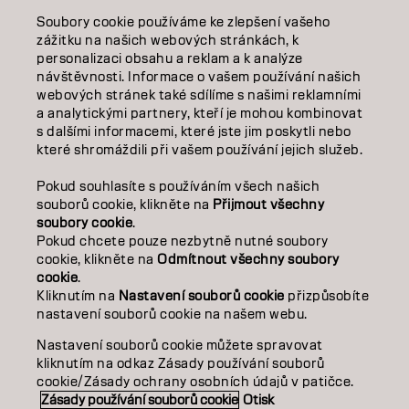
Soubory cookie používáme ke zlepšení vašeho
VZDĚLÁVÁNÍ
zážitku na našich webových stránkách, k
personalizaci obsahu a reklam a k analýze
O NÁS
návštěvnosti. Informace o vašem používání našich
webových stránek také sdílíme s našimi reklamními
SALON FINDER
a analytickými partnery, kteří je mohou kombinovat
s dalšími informacemi, které jste jim poskytli nebo
které shromáždili při vašem používání jejich služeb.
STAŇTE SE PARTNEREM
Pokud souhlasíte s používáním všech našich
KONTAKTUJTE NÁS
souborů cookie, klikněte na
Přijmout všechny
soubory cookie
.
Pokud chcete pouze nezbytně nutné soubory
cookie, klikněte na
Odmítnout všechny soubory
Kontakt
Zásady ochrany osobních údajů
cookie
.
Zásady používání souborů cookie
Podmínky použití
Kliknutím na
Nastavení souborů cookie
přizpůsobíte
Přístupnost
Závazek k udržitelnosti
nastavení souborů cookie na našem webu.
Nastavení souborů cookie můžete spravovat
kliknutím na odkaz Zásady používání souborů
CZ | CZECH
cookie/Zásady ochrany osobních údajů v patičce.
Zásady používání souborů cookie
Otisk