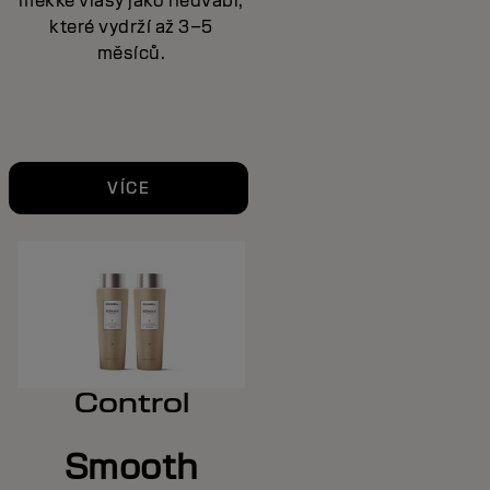
měkké vlasy jako hedvábí,
které vydrží až 3–5
měsíců.
VÍCE
Control
Smooth