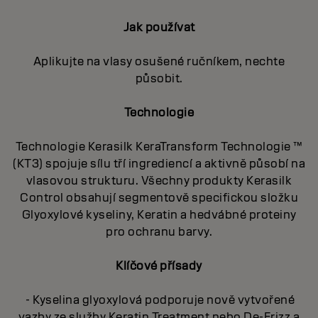
Jak používat
Aplikujte na vlasy osušené ručníkem, nechte
působit.
Technologie
Technologie Kerasilk KeraTransform Technologie ™
(KT3) spojuje sílu tří ingrediencí a aktivně působí na
vlasovou strukturu. Všechny produkty Kerasilk
Control obsahují segmentově specifickou složku
Glyoxylové kyseliny, Keratin a hedvábné proteiny
pro ochranu barvy.
Klíčové přísady
- Kyselina glyoxylová podporuje nově vytvořené
vazby ze služby Keratin Treatment nebo De-Frizz a