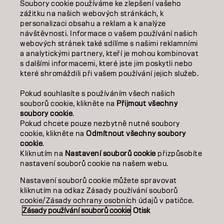
Soubory cookie používáme ke zlepšení vašeho
VZDĚLÁVÁNÍ
zážitku na našich webových stránkách, k
personalizaci obsahu a reklam a k analýze
O NÁS
návštěvnosti. Informace o vašem používání našich
webových stránek také sdílíme s našimi reklamními
a analytickými partnery, kteří je mohou kombinovat
SALON FINDER
s dalšími informacemi, které jste jim poskytli nebo
které shromáždili při vašem používání jejich služeb.
STAŇTE SE PARTNEREM
Pokud souhlasíte s používáním všech našich
KONTAKTUJTE NÁS
souborů cookie, klikněte na
Přijmout všechny
soubory cookie
.
Pokud chcete pouze nezbytně nutné soubory
cookie, klikněte na
Odmítnout všechny soubory
Kontakt
Zásady ochrany osobních údajů
cookie
.
Zásady používání souborů cookie
Podmínky použití
Kliknutím na
Nastavení souborů cookie
přizpůsobíte
Přístupnost
Závazek k udržitelnosti
nastavení souborů cookie na našem webu.
Nastavení souborů cookie můžete spravovat
kliknutím na odkaz Zásady používání souborů
CZ | CZECH
cookie/Zásady ochrany osobních údajů v patičce.
Zásady používání souborů cookie
Otisk