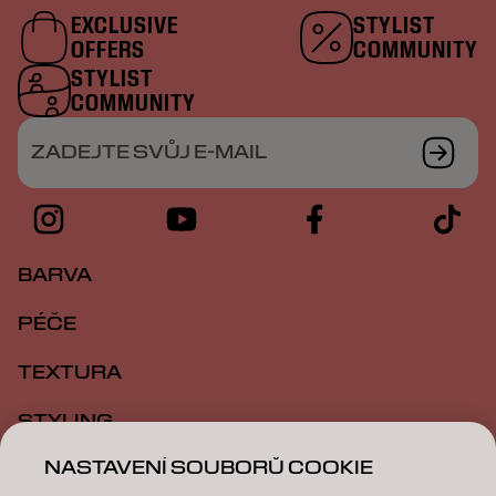
EXCLUSIVE
STYLIST
OFFERS
COMMUNITY
STYLIST
COMMUNITY
ZADEJTE SVŮJ E-MAIL
BARVA
PÉČE
TEXTURA
STYLING
NASTAVENÍ SOUBORŮ COOKIE
INSPIRACE