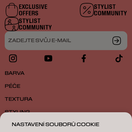
EXCLUSIVE
STYLIST
OFFERS
COMMUNITY
STYLIST
COMMUNITY
ZADEJTE SVŮJ E-MAIL
BARVA
PÉČE
TEXTURA
STYLING
NASTAVENÍ SOUBORŮ COOKIE
INSPIRACE