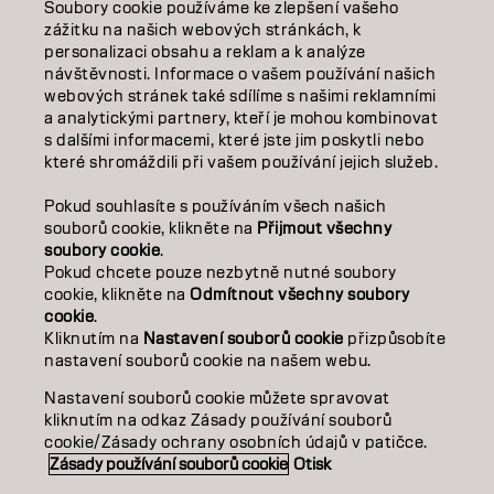
Soubory cookie používáme ke zlepšení vašeho
VZDĚLÁVÁNÍ
zážitku na našich webových stránkách, k
personalizaci obsahu a reklam a k analýze
O NÁS
návštěvnosti. Informace o vašem používání našich
webových stránek také sdílíme s našimi reklamními
a analytickými partnery, kteří je mohou kombinovat
SALON FINDER
s dalšími informacemi, které jste jim poskytli nebo
které shromáždili při vašem používání jejich služeb.
STAŇTE SE PARTNEREM
Pokud souhlasíte s používáním všech našich
KONTAKTUJTE NÁS
souborů cookie, klikněte na
Přijmout všechny
soubory cookie
.
Pokud chcete pouze nezbytně nutné soubory
cookie, klikněte na
Odmítnout všechny soubory
Kontakt
Zásady ochrany osobních údajů
cookie
.
Zásady používání souborů cookie
Podmínky použití
Kliknutím na
Nastavení souborů cookie
přizpůsobíte
Přístupnost
Závazek k udržitelnosti
nastavení souborů cookie na našem webu.
Nastavení souborů cookie můžete spravovat
kliknutím na odkaz Zásady používání souborů
CZ | CZECH
cookie/Zásady ochrany osobních údajů v patičce.
Zásady používání souborů cookie
Otisk