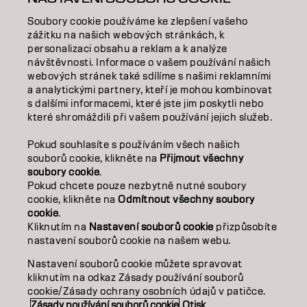
INSPIRACE
Soubory cookie používáme ke zlepšení vašeho
VZDĚLÁVÁNÍ
zážitku na našich webových stránkách, k
personalizaci obsahu a reklam a k analýze
O NÁS
návštěvnosti. Informace o vašem používání našich
webových stránek také sdílíme s našimi reklamními
a analytickými partnery, kteří je mohou kombinovat
SALON FINDER
s dalšími informacemi, které jste jim poskytli nebo
které shromáždili při vašem používání jejich služeb.
STAŇTE SE PARTNEREM
Pokud souhlasíte s používáním všech našich
KONTAKTUJTE NÁS
souborů cookie, klikněte na
Přijmout všechny
soubory cookie
.
Pokud chcete pouze nezbytně nutné soubory
cookie, klikněte na
Odmítnout všechny soubory
Kontakt
Zásady ochrany osobních údajů
cookie
.
Zásady používání souborů cookie
Podmínky použití
Kliknutím na
Nastavení souborů cookie
přizpůsobíte
Přístupnost
Závazek k udržitelnosti
nastavení souborů cookie na našem webu.
Nastavení souborů cookie můžete spravovat
kliknutím na odkaz Zásady používání souborů
CZ | CZECH
cookie/Zásady ochrany osobních údajů v patičce.
Zásady používání souborů cookie
Otisk