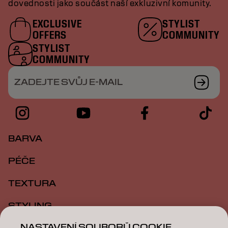
dovednosti jako součást naší exkluzivní komunity.
EXCLUSIVE
STYLIST
OFFERS
COMMUNITY
STYLIST
COMMUNITY
ZADEJTE SVŮJ E-MAIL
BARVA
PÉČE
TEXTURA
STYLING
NASTAVENÍ SOUBORŮ COOKIE