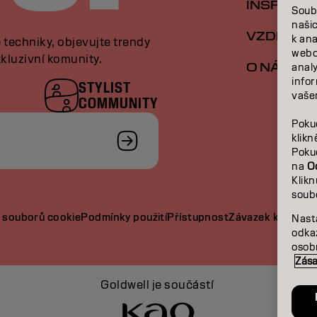
INSPIRAC
Soub
naši
VZDĚLÁVÁ
k an
e techniky, objevujte trendy
webo
kluzivní komunity.
O NÁS
analy
infor
STYLIST
vašem
COMMUNITY
Poku
klik
Poku
na
O
Klik
soub
 souborů cookie
Podmínky použití
Přístupnost
Závazek k udržite
Nast
odka
osobn
Zása
Goldwell je součástí