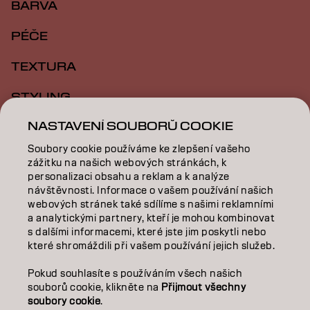
BARVA
PÉČE
TEXTURA
STYLING
NASTAVENÍ SOUBORŮ COOKIE
INSPIRACE
Soubory cookie používáme ke zlepšení vašeho
VZDĚLÁVÁNÍ
zážitku na našich webových stránkách, k
personalizaci obsahu a reklam a k analýze
O NÁS
návštěvnosti. Informace o vašem používání našich
webových stránek také sdílíme s našimi reklamními
a analytickými partnery, kteří je mohou kombinovat
SALON FINDER
s dalšími informacemi, které jste jim poskytli nebo
které shromáždili při vašem používání jejich služeb.
STAŇTE SE PARTNEREM
Pokud souhlasíte s používáním všech našich
KONTAKTUJTE NÁS
souborů cookie, klikněte na
Přijmout všechny
soubory cookie
.