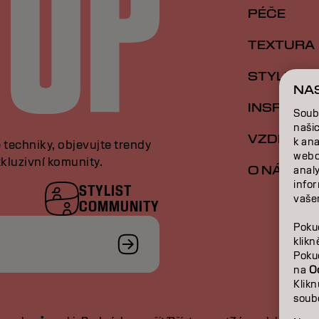
PÉČE
TEXTURA
STYLING
NA
INSPIRAC
Soub
naši
VZDĚLÁVÁ
k an
e techniky, objevujte trendy
webo
kluzivní komunity.
O NÁS
analy
infor
STYLIST
vašem
COMMUNITY
Poku
klik
Poku
na
O
Klik
soub