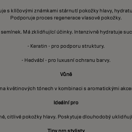
uje s klíčovými známkami stárnutí pokožky hlavy, hydratu
Podporuje proces regenerace vlasové pokožky.
semínek. Má zklidňující účinky. Intenzivně hydratuje su
- Keratin - pro podporu struktury.
- Hedvábí - pro luxusní ochranu barvy.
Vůně
na květinových tónech v kombinaci s aromatickými akcen
Ideální pro
ché, citlivé pokožky hlavy. Poskytuje dlouhodobý uklidňuj
Tipy pro stylisty