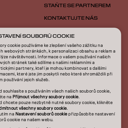
STAŇTE SE PARTNEREM
KONTAKTUJTE NÁS
STAVENÍ SOUBORŮ COOKIE
E
ory cookie používáme ke zlepšení vašeho zážitku na
ch webových stránkách, k personalizaci obsahu a reklam a
NÍ
alýze návštěvnosti. Informace o vašem používání našich
vých stránek také sdílíme s našimi reklamními a
tickými partnery, kteří je mohou kombinovat s dalšími
macemi, které jste jim poskytli nebo které shromáždili při
 používání jejich služeb.
d souhlasíte s používáním všech našich souborů cookie,
něte na
Přijmout všechny soubory cookie
.
d chcete pouze nezbytně nutné soubory cookie, klikněte
dmítnout všechny soubory cookie
.
nutím na
Nastavení souborů cookie
přizpůsobíte nastavení
orů cookie na našem webu.