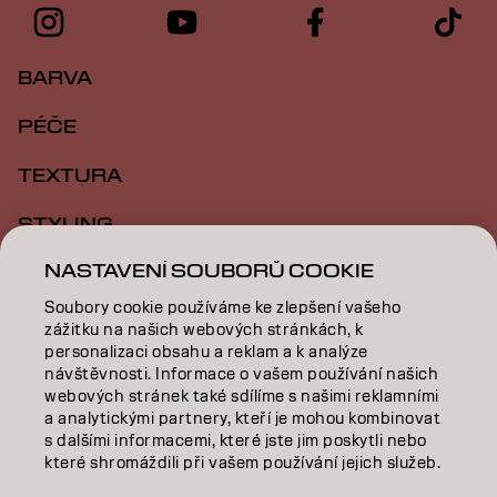
BARVA
PÉČE
TEXTURA
STYLING
NASTAVENÍ SOUBORŮ COOKIE
INSPIRACE
Soubory cookie používáme ke zlepšení vašeho
VZDĚLÁVÁNÍ
zážitku na našich webových stránkách, k
personalizaci obsahu a reklam a k analýze
O NÁS
návštěvnosti. Informace o vašem používání našich
webových stránek také sdílíme s našimi reklamními
SALON FINDER
a analytickými partnery, kteří je mohou kombinovat
s dalšími informacemi, které jste jim poskytli nebo
které shromáždili při vašem používání jejich služeb.
STAŇTE SE PARTNEREM