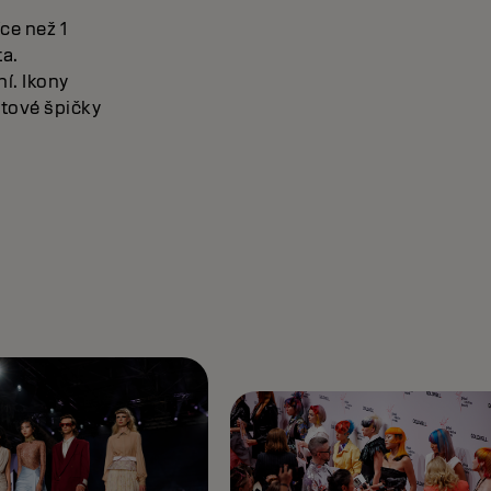
ce než 1
ta.
í. Ikony
ětové špičky