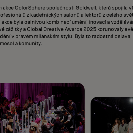
án akce ColorSphere společnosti Goldwell, která spojila ví
rofesionálů z kadeřnických salonů a lektorů z celého svě
kce byla oslnivou kombinací umění, inovací a vzděláván
é zážitky a Global Creative Awards 2025 korunovaly sv
idění v pravém milánském stylu. Byla to radostná oslava
mesel a komunity.