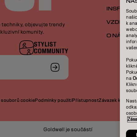
NA
INSPIRAC
Soub
naši
VZDĚLÁVÁ
k an
e techniky, objevujte trendy
webo
kluzivní komunity.
O NÁS
analy
infor
STYLIST
vašem
COMMUNITY
Poku
klik
Poku
na
O
Klik
soub
 souborů cookie
Podmínky použití
Přístupnost
Závazek k udržite
Nast
odka
osobn
Zása
Goldwell je součástí