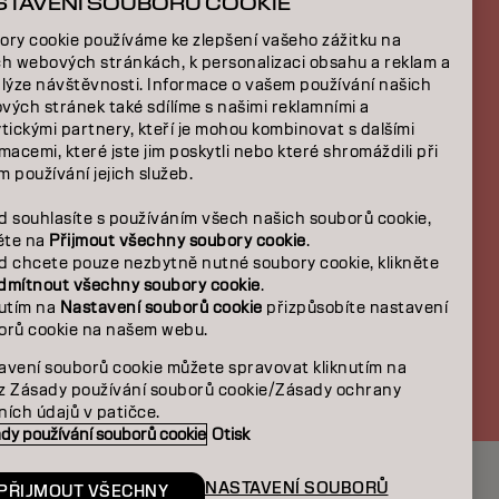
STAVENÍ SOUBORŮ COOKIE
E
ory cookie používáme ke zlepšení vašeho zážitku na
ch webových stránkách, k personalizaci obsahu a reklam a
NÍ
alýze návštěvnosti. Informace o vašem používání našich
vých stránek také sdílíme s našimi reklamními a
tickými partnery, kteří je mohou kombinovat s dalšími
macemi, které jste jim poskytli nebo které shromáždili při
 používání jejich služeb.
d souhlasíte s používáním všech našich souborů cookie,
něte na
Přijmout všechny soubory cookie
.
d chcete pouze nezbytně nutné soubory cookie, klikněte
dmítnout všechny soubory cookie
.
nutím na
Nastavení souborů cookie
přizpůsobíte nastavení
orů cookie na našem webu.
CZ | CZECH
lnosti
avení souborů cookie můžete spravovat kliknutím na
z Zásady používání souborů cookie/Zásady ochrany
ích údajů v patičce.
dy používání souborů cookie
Otisk
NASTAVENÍ SOUBORŮ
PŘIJMOUT VŠECHNY