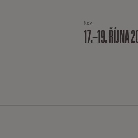
Kdy
17.–19. ŘÍJNA 2