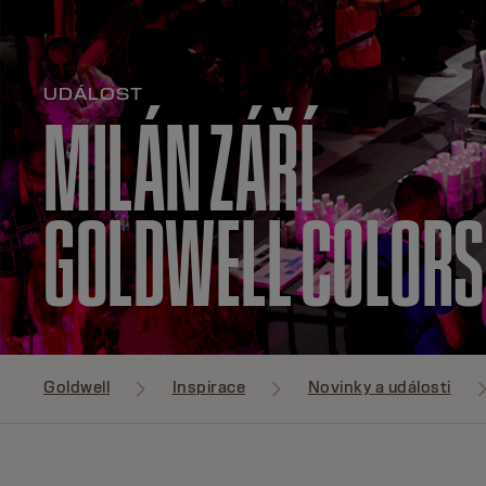
UDÁLOST
MILÁN ZÁŘÍ
GOLDWELL COLORS
Goldwell
Inspirace
Novinky a události