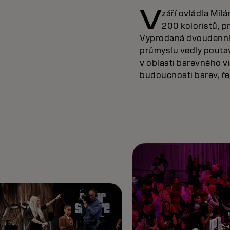
V
září ovládla Mil
200 koloristů, p
Vyprodaná dvoudenní a
průmyslu vedly poutav
v oblasti barevného v
budoucnosti barev, ře