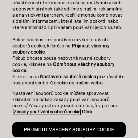
O NÁS
návštěvnosti. Informace o vašem používání našich
webových stránek také sdílíme s našimi reklamními
SALON FINDER
a analytickými partnery, kteří je mohou kombinovat
s dalšími informacemi, které jste jim poskytli nebo
které shromáždili při vašem používání jejich služeb.
STAŇTE SE PARTNEREM
Pokud souhlasíte s používáním všech našich
KONTAKTUJTE NÁS
souborů cookie, klikněte na
Přijmout všechny
soubory cookie
.
Pokud chcete pouze nezbytně nutné soubory
cookie, klikněte na
Odmítnout všechny soubory
Kontakt
Zásady ochrany osobních údajů
cookie
.
Zásady používání souborů cookie
Podmínky použití
Kliknutím na
Nastavení souborů cookie
přizpůsobíte
Přístupnost
Závazek k udržitelnosti
nastavení souborů cookie na našem webu.
Nastavení souborů cookie můžete spravovat
kliknutím na odkaz Zásady používání souborů
CZ | CZECH
cookie/Zásady ochrany osobních údajů v patičce.
Zásady používání souborů cookie
Otisk
Goldwell je součástí
PŘIJMOUT VŠECHNY SOUBORY COOKIE