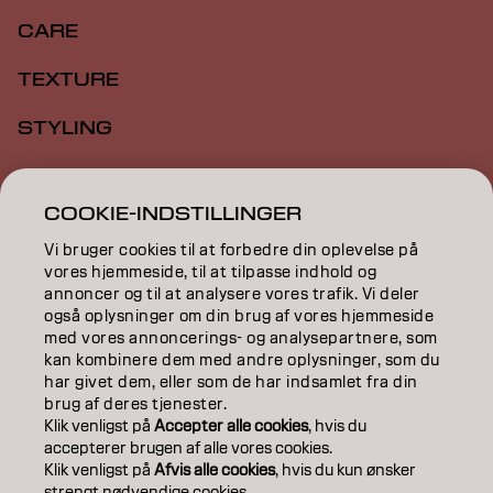
CARE
TEXTURE
STYLING
INSPIRATION
COOKIE-INDSTILLINGER
EDUCATION
Vi bruger cookies til at forbedre din oplevelse på
ABOUT
vores hjemmeside, til at tilpasse indhold og
annoncer og til at analysere vores trafik. Vi deler
også oplysninger om din brug af vores hjemmeside
SALON FINDER
med vores annoncerings- og analysepartnere, som
kan kombinere dem med andre oplysninger, som du
BECOME A PARTNER
har givet dem, eller som de har indsamlet fra din
brug af deres tjenester.
CONTACT US
Klik venligst på
Accepter alle cookies
, hvis du
accepterer brugen af ​​alle vores cookies.
Klik venligst på
Afvis alle cookies
, hvis du kun ønsker
strengt nødvendige cookies.