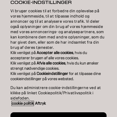
COOKIE-INDSTILLINGER
EDUCATION
Vi bruger cookies til at forbedre din oplevelse på
ABOUT
vores hjemmeside, til at tilpasse indhold og
annoncer og til at analysere vores trafik. Vi deler
også oplysninger om din brug af vores hjemmeside
SALON FINDER
med vores annoncerings- og analysepartnere, som
kan kombinere dem med andre oplysninger, som du
BECOME A PARTNER
har givet dem, eller som de har indsamlet fra din
brug af deres tjenester.
CONTACT US
Klik venligst på
Accepter alle cookies
, hvis du
accepterer brugen af ​​alle vores cookies.
Klik venligst på
Afvis alle cookies
, hvis du kun ønsker
strengt nødvendige cookies.
Imprint
Privacy Policy
Cookie Policy
Terms Of Use
Klik venligst på
Cookieindstillinger
for at tilpasse dine
Accessibility
cookieindstillinger på vores websted.
Du kan administrere cookie-indstillingerne ved at
klikke på linket Cookiepolitik/Privatlivspolitik i
DK | Danish
sidefoden.
cookie politik
Aftryk
Goldwell is part of