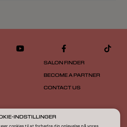
SALON FINDER
BECOME A PARTNER
CONTACT US
ION
KIE-INDSTILLINGER
ON
uger cookies til at forbedre din oplevelse på vores