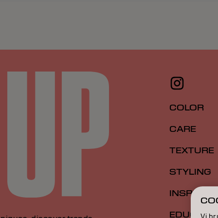
COLOR
CARE
TEXTURE
STYLING
INSPIRAT
COO
EDUCATI
Vi br