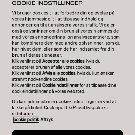
COOKIE-INDSTILLINGER
EDUCATION
Vi bruger cookies til at forbedre din oplevelse på
ABOUT
vores hjemmeside, til at tilpasse indhold og
annoncer og til at analysere vores trafik. Vi deler
også oplysninger om din brug af vores hjemmeside
SALON FINDER
med vores annoncerings- og analysepartnere, som
kan kombinere dem med andre oplysninger, som du
BECOME A PARTNER
har givet dem, eller som de har indsamlet fra din
brug af deres tjenester.
CONTACT US
Klik venligst på
Accepter alle cookies
, hvis du
accepterer brugen af ​​alle vores cookies.
Klik venligst på
Afvis alle cookies
, hvis du kun ønsker
strengt nødvendige cookies.
Imprint
Privacy Policy
Cookie Policy
Terms Of Use
Klik venligst på
Cookieindstillinger
for at tilpasse dine
Accessibility
cookieindstillinger på vores websted.
Du kan administrere cookie-indstillingerne ved at
klikke på linket Cookiepolitik/Privatlivspolitik i
DK | Danish
sidefoden.
cookie politik
Aftryk
Goldwell is part of