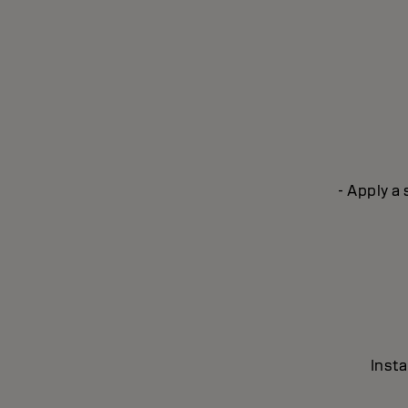
- Apply a
Insta