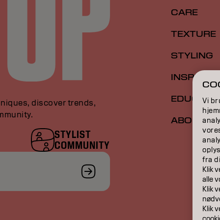
CARE
TEXTURE
STYLING
INSPIRAT
COO
EDUCATI
Vi br
niques, discover trends,
hjemm
ommunity.
ABOUT
analy
vore
STYLIST
anal
COMMUNITY
oplys
fra d
Klik 
​​alle
Klik 
nødve
Klik 
cooki