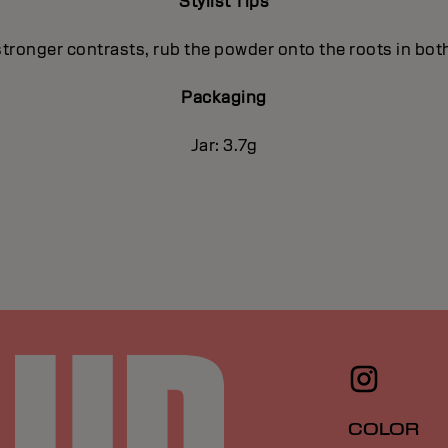
Stylist Tips
stronger contrasts, rub the powder onto the roots in both
Packaging
Jar: 3.7g
COLOR