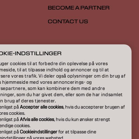
BECOME A PARTNER
CONTACT US
ION
KIE-INDSTILLINGER
ON
uger cookies til at forbedre din oplevelse på vores
eside, til at tilpasse indhold og annoncer og til at
sere vores trafik. Vi deler også oplysninger om din brug af
s hjemmeside med vores annoncerings- og
ysepartnere, som kan kombinere dem med andre
ninger, som du har givet dem, eller som de har indsamlet
in brug af deres tjenester.
venligst på
Accepter alle cookies
, hvis du accepterer brugen af
 vores cookies.
venligst på
Afvis alle cookies
, hvis du kun ønsker strengt
ndige cookies.
venligst på
Cookieindstillinger
for at tilpasse dine
eindstillinger på vores websted.