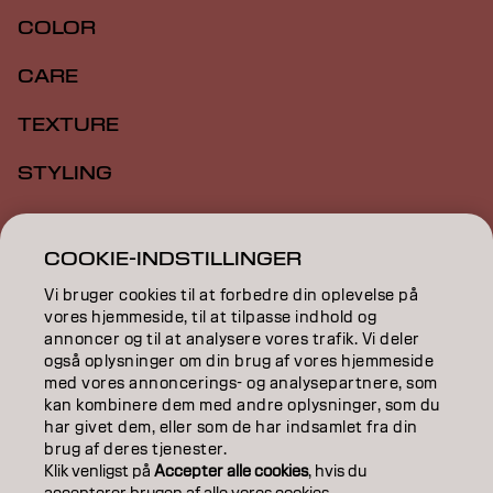
COLOR
CARE
TEXTURE
STYLING
INSPIRATION
COOKIE-INDSTILLINGER
EDUCATION
Vi bruger cookies til at forbedre din oplevelse på
ABOUT
vores hjemmeside, til at tilpasse indhold og
annoncer og til at analysere vores trafik. Vi deler
også oplysninger om din brug af vores hjemmeside
SALON FINDER
med vores annoncerings- og analysepartnere, som
kan kombinere dem med andre oplysninger, som du
BECOME A PARTNER
har givet dem, eller som de har indsamlet fra din
brug af deres tjenester.
CONTACT US
Klik venligst på
Accepter alle cookies
, hvis du