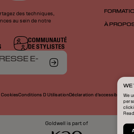
FORMATI
artagez des techniques,
nces au sein de notre
À PROPO
COMMUNAUTÉ
S
DE STYLISTES
RESSE E-
WE 
e Cookies
Conditions D Utilisation
Déclaration d’accessibilité
We u
perso
click
Read
Goldwell is part of