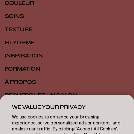
COULEUR
SOINS
TEXTURE
STYLISME
INSPIRATION
FORMATION
À PROPOS
RECHERCHER UN SALON
WE VALUE YOUR PRIVACY
DEVENIR PARTENAIRE
We use cookies to enhance your browsing
CONTACTEZ-NOUS
experience, serve personalized ads or content, and
analyze our traffic. By clicking "Accept All Cookies",