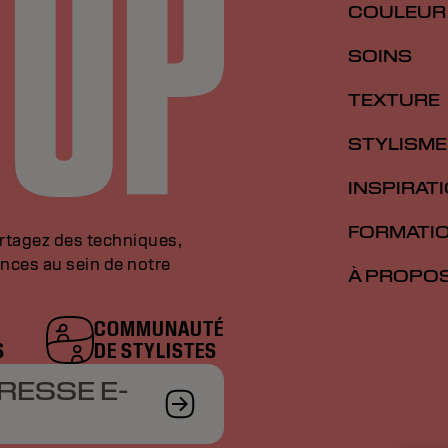
COULEUR
SOINS
TEXTURE
STYLISME
INSPIRAT
FORMATI
artagez des techniques,
nces au sein de notre
À PROPO
COMMUNAUTÉ
S
DE STYLISTES
RESSE E-