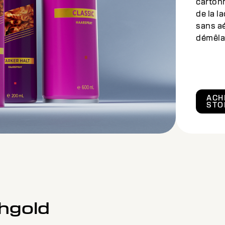
carton
de la l
sans aé
démêlag
ACH
STO
ühgold