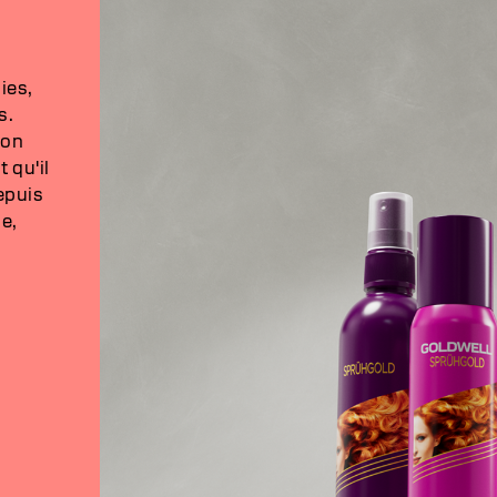
ies,
s.
son
 qu'il
epuis
le,