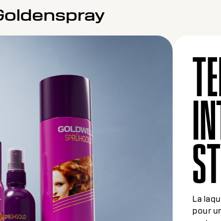
Goldenspray
TE
IN
ST
La laq
pour un