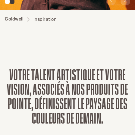
Goldwell
Inspiration
V
O
T
R
E
T
A
L
E
N
T
A
R
T
I
S
T
I
Q
U
E
E
T
V
O
T
R
E
V
I
S
I
O
N
,
A
S
S
O
C
I
É
S
À
N
O
S
P
R
O
D
U
I
T
S
D
E
P
O
I
N
T
E
,
D
É
F
I
N
I
S
S
E
N
T
L
E
P
A
Y
S
A
G
E
D
E
S
C
O
U
L
E
U
R
S
D
E
D
E
M
A
I
N
.