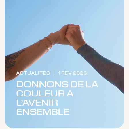
ACTUALITÉS
|
1 FÉV 2026
DONNONS DE LA
COULEUR A
L’AVENIR
ENSEMBLE