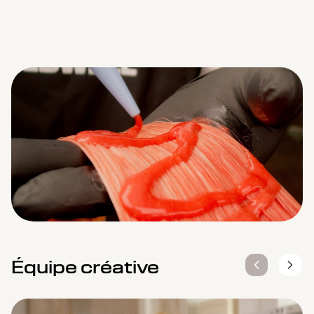
Remaining
Loaded
:
Progress
:
0%
0%
Time
Équipe créative