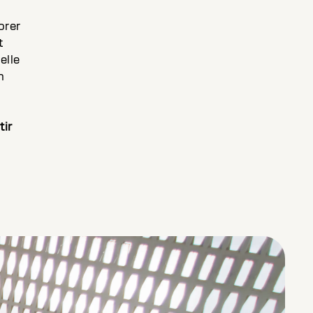
orer
t
elle
n
tir