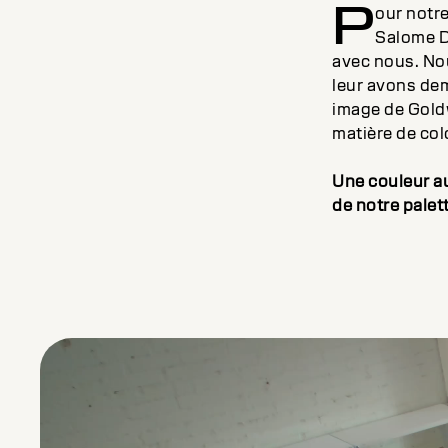
P
our notre
Salome D
avec nous. Nou
leur avons dem
image de Goldw
matière de colo
Une couleur au
de notre palet