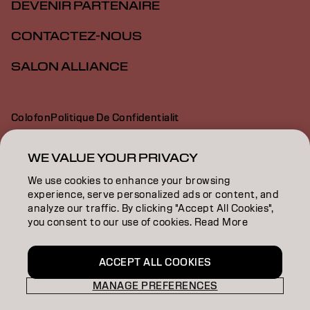
DEVENIR PARTENAIRE
CONTACTEZ-NOUS
SALON ALLIANCE
Colofon
Politique De Confidentialit
Politique En Mati Re De Cookies
Conditions D Utilisation
Déclaration d’accessibilité
WE VALUE YOUR PRIVACY
We use cookies to enhance your browsing
experience, serve personalized ads or content, and
CA | French
analyze our traffic. By clicking "Accept All Cookies",
you consent to our use of cookies. Read More
Goldwell is part of
ACCEPT ALL COOKIES
MANAGE PREFERENCES