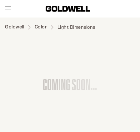
Goldwell
Color
Light Dimensions
C
O
M
I
N
G
S
O
O
N
.
.
.