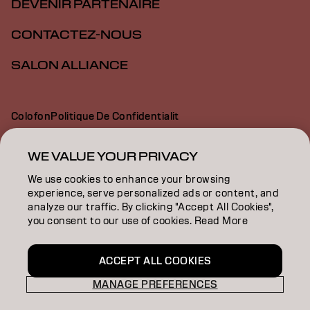
DEVENIR PARTENAIRE
CONTACTEZ-NOUS
SALON ALLIANCE
Colofon
Politique De Confidentialit
Politique En Mati Re De Cookies
Conditions D Utilisation
Déclaration d’accessibilité
WE VALUE YOUR PRIVACY
We use cookies to enhance your browsing
experience, serve personalized ads or content, and
CA | French
analyze our traffic. By clicking "Accept All Cookies",
you consent to our use of cookies. Read More
Goldwell is part of
ACCEPT ALL COOKIES
MANAGE PREFERENCES