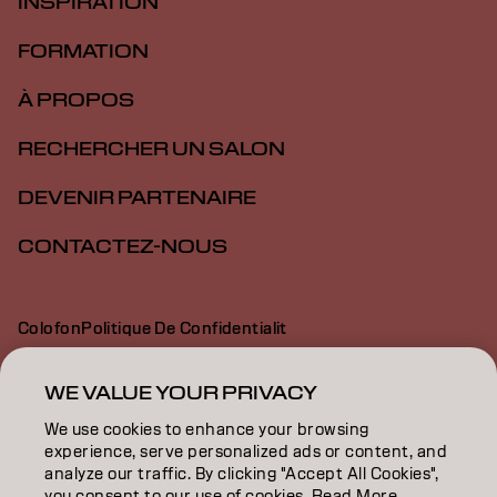
INSPIRATION
FORMATION
À PROPOS
RECHERCHER UN SALON
DEVENIR PARTENAIRE
CONTACTEZ-NOUS
Colofon
Politique De Confidentialit
Politique En Mati Re De Cookies
Conditions D Utilisation
Déclaration d’accessibilité
WE VALUE YOUR PRIVACY
We use cookies to enhance your browsing
experience, serve personalized ads or content, and
CH | French
analyze our traffic. By clicking "Accept All Cookies",
you consent to our use of cookies. Read More