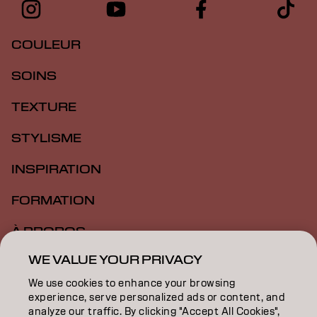
COULEUR
SOINS
TEXTURE
STYLISME
INSPIRATION
FORMATION
À PROPOS
WE VALUE YOUR PRIVACY
RECHERCHER UN SALON
We use cookies to enhance your browsing
DEVENIR PARTENAIRE
experience, serve personalized ads or content, and
analyze our traffic. By clicking "Accept All Cookies",