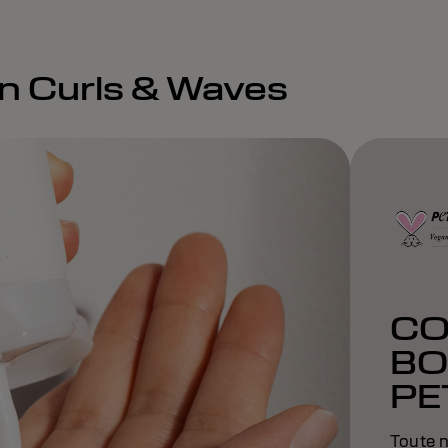
gn Curls & Waves
CO
BO
PE
Toute n