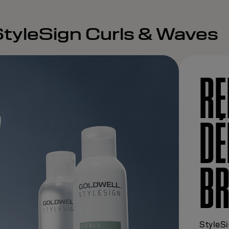
tyleSign Curls & Waves
RE
DÉ
BR
StyleSi