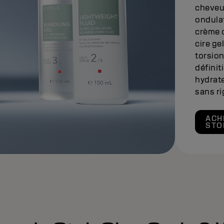
cheveu
ondulat
crème d
cire ge
torsion
définit
hydrate
sans ri
ACH
STO