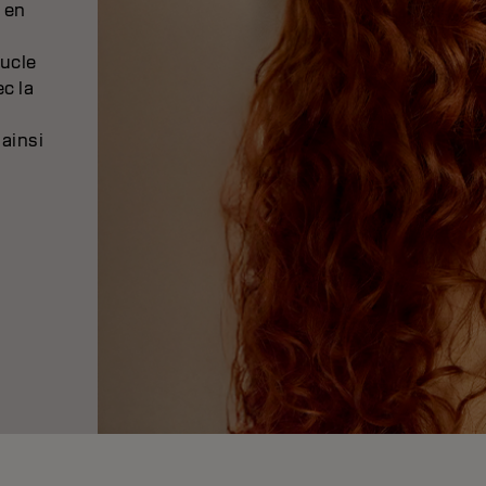
 en
oucle
c la
ainsi