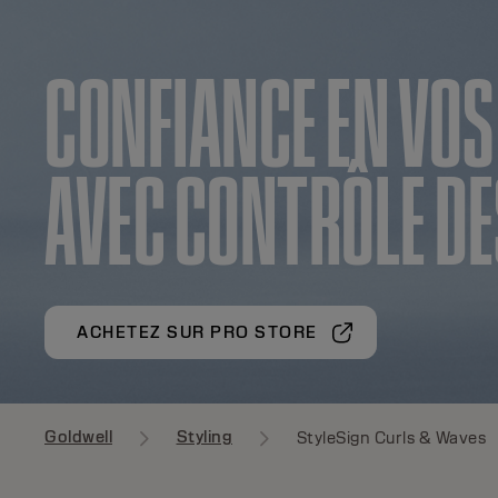
CONFIANCE EN VOS
AVEC CONTRÔLE DE
ACHETEZ SUR PRO STORE
Goldwell
Styling
StyleSign Curls & Waves