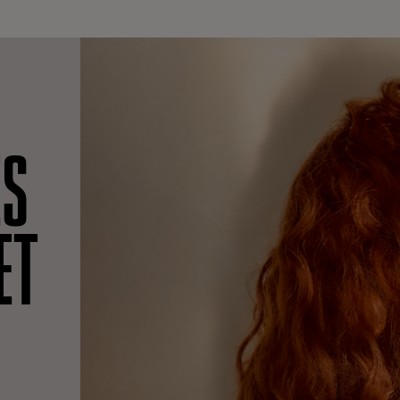
ES
ET