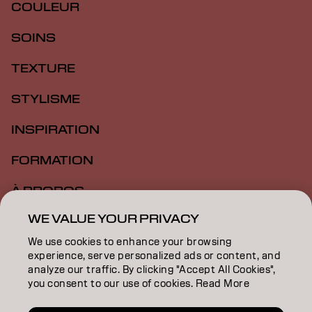
COULEUR
SOINS
TEXTURE
STYLISME
INSPIRATION
FORMATION
À PROPOS
WE VALUE YOUR PRIVACY
RECHERCHER UN SALON
We use cookies to enhance your browsing
DEVENIR PARTENAIRE
experience, serve personalized ads or content, and
analyze our traffic. By clicking "Accept All Cookies",
CONTACTEZ-NOUS
you consent to our use of cookies. Read More