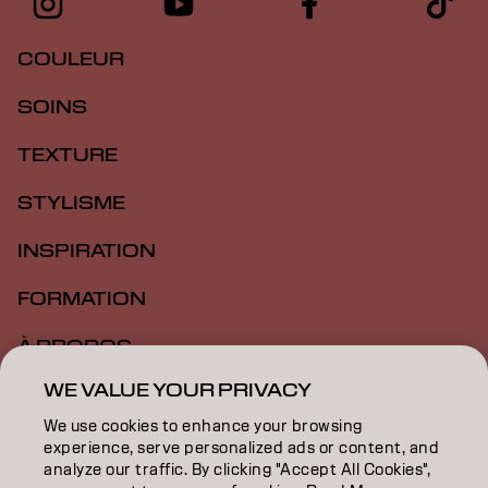
COULEUR
SOINS
TEXTURE
STYLISME
INSPIRATION
FORMATION
À PROPOS
WE VALUE YOUR PRIVACY
RECHERCHER UN SALON
We use cookies to enhance your browsing
DEVENIR PARTENAIRE
experience, serve personalized ads or content, and
analyze our traffic. By clicking "Accept All Cookies",