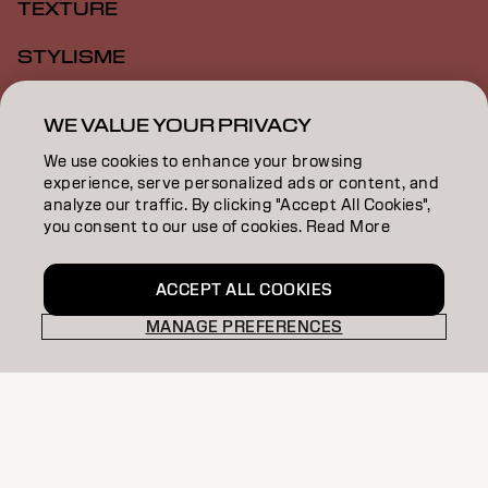
TEXTURE
STYLISME
INSPIRATION
WE VALUE YOUR PRIVACY
FORMATION
We use cookies to enhance your browsing
experience, serve personalized ads or content, and
À PROPOS
analyze our traffic. By clicking "Accept All Cookies",
you consent to our use of cookies. Read More
RECHERCHER UN SALON
ACCEPT ALL COOKIES
DEVENIR PARTENAIRE
MANAGE PREFERENCES
CONTACTEZ-NOUS
Colofon
Politique De Confidentialit
Politique En Mati Re De Cookies
Conditions D Utilisation
Déclaration d’accessibilité