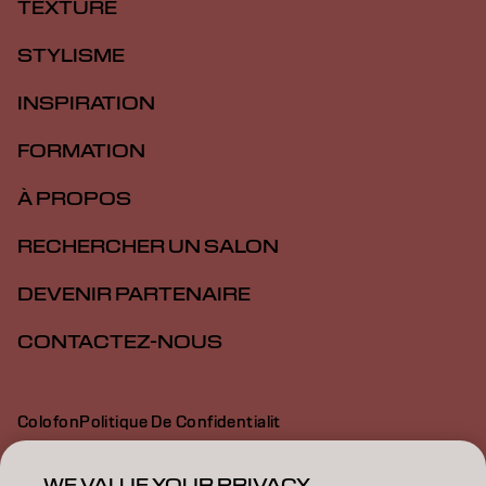
TEXTURE
STYLISME
INSPIRATION
FORMATION
À PROPOS
RECHERCHER UN SALON
DEVENIR PARTENAIRE
CONTACTEZ-NOUS
Colofon
Politique De Confidentialit
Politique En Mati Re De Cookies
Conditions D Utilisation
Déclaration d’accessibilité
WE VALUE YOUR PRIVACY