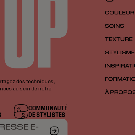
COULEUR
SOINS
TEXTURE
STYLISME
INSPIRAT
FORMATI
artagez des techniques,
nces au sein de notre
À PROPO
COMMUNAUTÉ
S
DE STYLISTES
RESSE E-