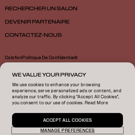
RECHERCHER UN SALON
DEVENIR PARTENAIRE
CONTACTEZ-NOUS
Colofon
Politique De Confidentialit
Politique En Mati Re De Cookies
Conditions D Utilisation
Déclaration d’accessibilité
WE VALUE YOUR PRIVACY
We use cookies to enhance your browsing
experience, serve personalized ads or content, and
CH | French
analyze our traffic. By clicking "Accept All Cookies",
you consent to our use of cookies. Read More
Goldwell is part of
ACCEPT ALL COOKIES
MANAGE PREFERENCES