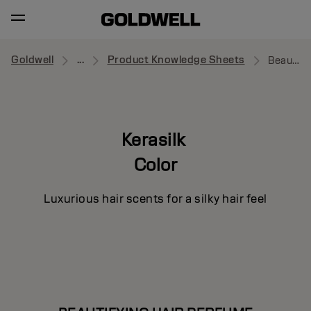
Goldwell
...
Product Knowledge Sheets
Beautifying Hair Perfume
Kerasilk
Color
Luxurious hair scents for a silky hair feel