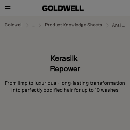
Goldwell
...
Product Knowledge Sheets
Anti Hair-Loss Shampoo
Kerasilk
Repower
From limp to luxurious - long-lasting transformation
into perfectly bodified hair for up to 10 washes