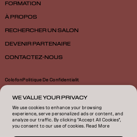
FORMATION
À PROPOS
RECHERCHER UN SALON
DEVENIR PARTENAIRE
CONTACTEZ-NOUS
Colofon
Politique De Confidentialit
Politique En Mati Re De Cookies
Conditions D Utilisation
Déclaration d’accessibilité
WE VALUE YOUR PRIVACY
We use cookies to enhance your browsing
experience, serve personalized ads or content, and
CH | French
analyze our traffic. By clicking "Accept All Cookies",
you consent to our use of cookies. Read More